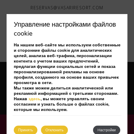
RESERVAS@VASARIRESORT.COM
Управление настройками файлов
cookie
На нашем веб-сайте мы используем собственные
и сторонние файлы cookie для аналитических
целей, анализа веб-трафика, персонализации
контента с учетом ваших предпочтений,
предлагая функции социальных сетей и показа
персонализированной рекламы на основе
надлежащее уведомление
Polityka prywatności
профиля, созданного на основе ваших привычек
Политика cookie
Настройки куки-файлов
просмотра в сети.
Мы также можем делиться аналитической или
рекламной информацией с третьими сторонами.
Нажав
здесь
, вы можете управлять своим
Разработано
mirai
согласием и узнать больше о файлах cookie,
которые мы используем.
My booking
Принять
Отклонить
Hастройки