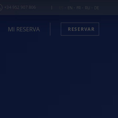
+34 952 907 806
ES
EN
FR
RU
DE
MI RESERVA
RESERVAR