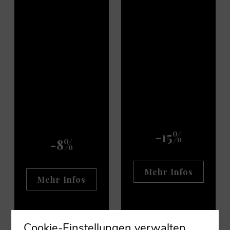
Book now, Pay
Pay now and
only at the
get a 15%
hotel -8%
discount
discount
-15%
-8%
Mehr Infos
Mehr Infos
Cookie-Einstellungen verwalten